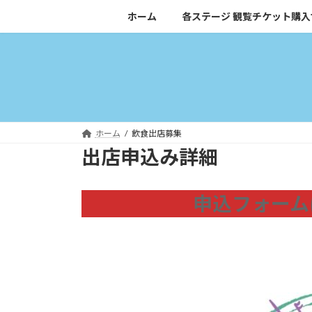
コ
ナ
ホーム
各ステージ 観覧チケット購入
ン
ビ
テ
ゲ
ン
ー
ツ
シ
へ
ョ
ス
ン
キ
に
ホーム
飲食出店募集
ッ
移
出店申込み詳細
プ
動
申込フォーム