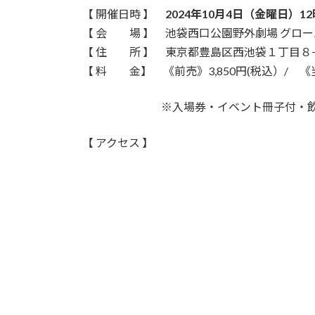
【 開催日時 】
2024年10月4日（金曜日）12
【 会 場 】 池袋西口公園野外劇場 グロー
【 住 所 】 東京都豊島区西池袋１丁目８
【 料 金】 《前売》3,850円(税込）/ 《当
※入場券・イベント冊子付・飲食ブー
【 アクセス 】