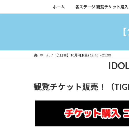
コ
ナ
ホーム
各ステージ 観覧チケット購入
ン
ビ
テ
ゲ
ン
ー
【
ツ
シ
へ
ョ
ス
ン
キ
に
ホーム
【1日目】10月4日(金) 12:45～21:00
ッ
移
IDOL
プ
動
観覧チケット販売！（TI