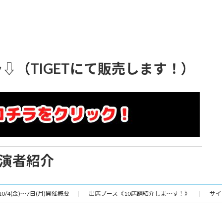
⇩（TIGETにて販売します！）
演者紹介
10/4(金)～7日(月)開催概要
出店ブース《10店舗紹介しま～す！》
サイ